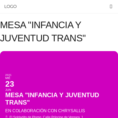
LOGO
MESA "INFANCIA Y
JUVENTUD TRANS"
2021
MIÉ
23
JUN
MESA "INFANCIA Y JUVENTUD
TRANS"
EN COLABORACIÓN CON CHRYSALLIS
El Soldadito de Plomo
, Calle Príncipe de Vergara, 1