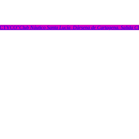
LACTYCO”
Club Náutico Santa Lucía
, Dársena de Cartagena. Salida C