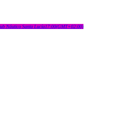
lub Náutico Santa Lucía
17:00
(GMT+02:00)