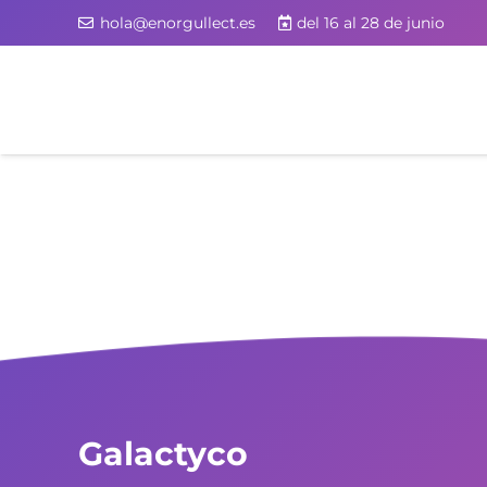
hola@enorgullect.es
del 16 al 28 de junio
Galactyco