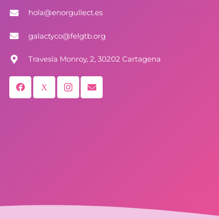
hola@enorgullect.es
galactyco@felgtb.org
Travesía Monroy, 2, 30202 Cartagena