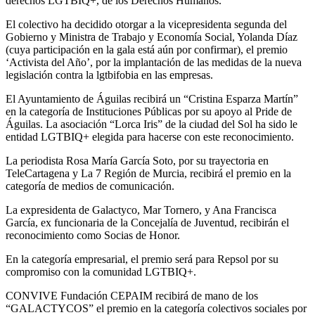
derechos LGTBIQ+, de los Derechos Humanos.
El colectivo ha decidido otorgar a la vicepresidenta segunda del
Gobierno y Ministra de Trabajo y Economía Social, Yolanda Díaz
(cuya participación en la gala está aún por confirmar), el premio
‘Activista del Año’, por la implantación de las medidas de la nueva
legislación contra la lgtbifobia en las empresas.
El Ayuntamiento de Águilas recibirá un “Cristina Esparza Martín”
en la categoría de Instituciones Públicas por su apoyo al Pride de
Águilas. La asociación “Lorca Iris” de la ciudad del Sol ha sido le
entidad LGTBIQ+ elegida para hacerse con este reconocimiento.
La periodista Rosa María García Soto, por su trayectoria en
TeleCartagena y La 7 Región de Murcia, recibirá el premio en la
categoría de medios de comunicación.
La expresidenta de Galactyco, Mar Tornero, y Ana Francisca
García, ex funcionaria de la Concejalía de Juventud, recibirán el
reconocimiento como Socias de Honor.
En la categoría empresarial, el premio será para Repsol por su
compromiso con la comunidad LGTBIQ+.
CONVIVE Fundación CEPAIM recibirá de mano de los
“GALACTYCOS” el premio en la categoría colectivos sociales por