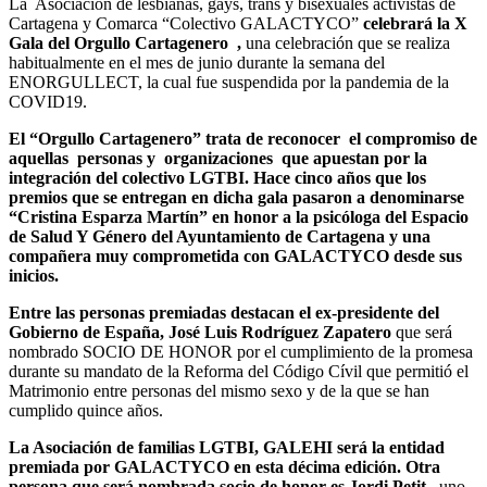
La Asociación de lesbianas, gays, trans y bisexuales activistas de
Cartagena y Comarca “Colectivo GALACTYCO”
celebrará la X
Gala del Orgullo Cartagenero ,
una celebración que se realiza
habitualmente en el mes de junio durante la semana del
ENORGULLECT, la cual fue suspendida por la pandemia de la
COVID19.
El “Orgullo Cartagenero” trata de reconocer el compromiso de
aquellas personas y organizaciones que apuestan por la
integración del colectivo LGTBI. Hace cinco años que los
premios que se entregan en dicha gala pasaron a denominarse
“Cristina Esparza Martín” en honor a la psicóloga del Espacio
de Salud Y Género del Ayuntamiento de Cartagena y una
compañera muy comprometida con GALACTYCO desde sus
inicios.
Entre las personas premiadas destacan el ex-presidente del
Gobierno de España, José Luis Rodríguez Zapatero
que será
nombrado SOCIO DE HONOR por el cumplimiento de la promesa
durante su mandato de la Reforma del Código Cívil que permitió el
Matrimonio entre personas del mismo sexo y de la que se han
cumplido quince años.
La Asociación de familias LGTBI, GALEHI será la entidad
premiada por GALACTYCO en esta décima edición. Otra
persona que será nombrada socio de honor es Jordi Petit,
uno