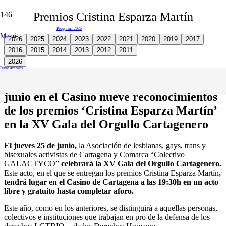
Premios Cristina Esparza Martín
del 16 al 28 de junio
Programa 2026
Menú
2026
2025
2024
2023
2022
2021
2020
2019
2017
2016
2015
2014
2013
2012
2011
2026
Punto arcoíris
El colectivo Galactyco entregará el 25 de
junio en el Casino nueve reconocimientos
de los premios ‘Cristina Esparza Martín’
en la XV Gala del Orgullo Cartagenero
El jueves 25 de junio,
la Asociación de lesbianas, gays, trans y
bisexuales activistas de Cartagena y Comarca “Colectivo
GALACTYCO”
celebrará la XV Gala del Orgullo Cartagenero.
Este acto, en el que se entregan los premios Cristina Esparza Martín
,
tendrá lugar en el Casino de Cartagena a las 19:30h en un acto
libre y gratuito hasta completar aforo.
Este año, como en los anteriores, se distinguirá a aquellas personas,
colectivos e instituciones que trabajan en pro de la defensa de los