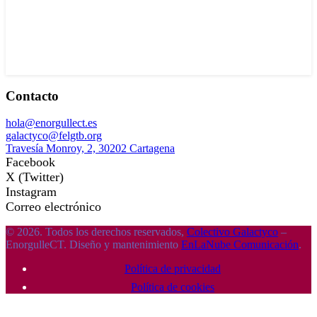
Contacto
hola@enorgullect.es
galactyco@felgtb.org
Travesía Monroy, 2, 30202 Cartagena
Facebook
X (Twitter)
Instagram
Correo electrónico
© 2026. Todos los derechos reservados,
Colectivo Galactyco
–
EnorgulleCT. Diseño y mantenimiento
EnLaNube Comunicación
.
Política de privacidad
Política de cookies