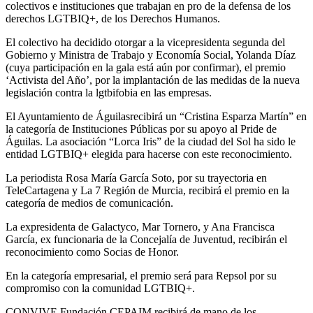
colectivos e instituciones que trabajan en pro de la defensa de los
derechos LGTBIQ+, de los Derechos Humanos.
El colectivo ha decidido otorgar a la vicepresidenta segunda del
Gobierno y Ministra de Trabajo y Economía Social, Yolanda Díaz
(cuya participación en la gala está aún por confirmar), el premio
‘Activista del Año’, por la implantación de las medidas de la nueva
legislación contra la lgtbifobia en las empresas.
El Ayuntamiento de Águilasrecibirá un “Cristina Esparza Martín” en
la categoría de Instituciones Públicas por su apoyo al Pride de
Águilas. La asociación “Lorca Iris” de la ciudad del Sol ha sido le
entidad LGTBIQ+ elegida para hacerse con este reconocimiento.
La periodista Rosa María García Soto, por su trayectoria en
TeleCartagena y La 7 Región de Murcia, recibirá el premio en la
categoría de medios de comunicación.
La expresidenta de Galactyco, Mar Tornero, y Ana Francisca
García, ex funcionaria de la Concejalía de Juventud, recibirán el
reconocimiento como Socias de Honor.
En la categoría empresarial, el premio será para Repsol por su
compromiso con la comunidad LGTBIQ+.
CONVIVE Fundación CEPAIM recibirá de mano de los