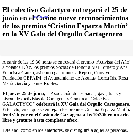
El colectivo Galactyco entregará el 25 de
junio en el Casino nueve reconocimientos
del 16 al 28 de junio
Programa 2026
de los premios ‘Cristina Esparza Martín’
en la XV Gala del Orgullo Cartagenero
Publicado hace:
hace 2 meses
Comunicados
,
EnorgulleCT
,
Galactyco
A partir de las 19:30 horas se entregará el premio ‘Activista del Año’
a Yolanda Díaz, los premios Socias de Honor a Mar Tornero y Ana
Francisca García, así como galardones a Repsol, Convive
Fundación CEPAIM, el Ayuntamiento de Águilas, Lorca Iris, Rosa
María García y Jaime Robles.
El jueves 25 de junio,
la Asociación de lesbianas, gays, trans y
bisexuales activistas de Cartagena y Comarca “Colectivo
GALACTYCO”
celebrará la XV Gala del Orgullo Cartagenero.
Este acto, en el que se entregan los premios Cristina Esparza Martín
,
tendrá lugar en el Casino de Cartagena a las 19:30h en un acto
libre y gratuito hasta completar aforo.
Este año, como en los anteriores, se distinguirá a aquellas personas,