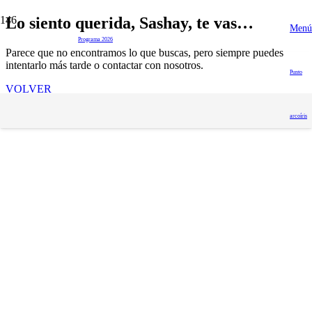
Lo siento querida, Sashay, te vas…
Menú
del 16 al 28 de junio
Programa 2026
Parece que no encontramos lo que buscas, pero siempre puedes
intentarlo más tarde o contactar con nosotros.
Punto
VOLVER
arcoíris