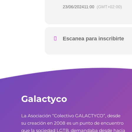
23/06/2024
11:00
(GMT+02:00)
Escanea para inscribirte
Galactyco
La Asociación “Colectivo GALACTYCO”, desde
su creación en 2008 es un punto de encuentro
que la sociedad LGTB, demandaba desde hacia