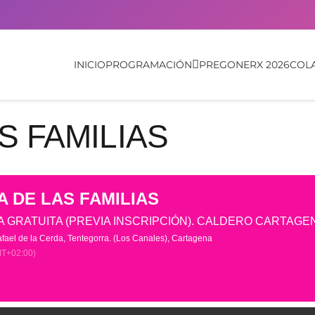
INICIO
PROGRAMACIÓN
PREGONERX 2026
COL
S FAMILIAS
A DE LAS FAMILIAS
 GRATUITA (PREVIA INSCRIPCIÓN). CALDERO CARTAGE
fael de la Cerda, Tentegorra. (Los Canales)
, Cartagena
T+02:00)