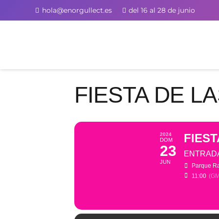
hola@enorgullect.es
del 16 al 28 de junio
FIESTA DE LA
2024
FIEST
DOM
23
ENTRADA
JUN
Parque Ra
11:00
(GM