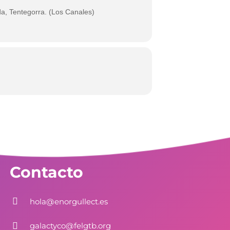
a, Tentegorra. (Los Canales)
Contacto
hola@enorgullect.es
galactyco@felgtb.org