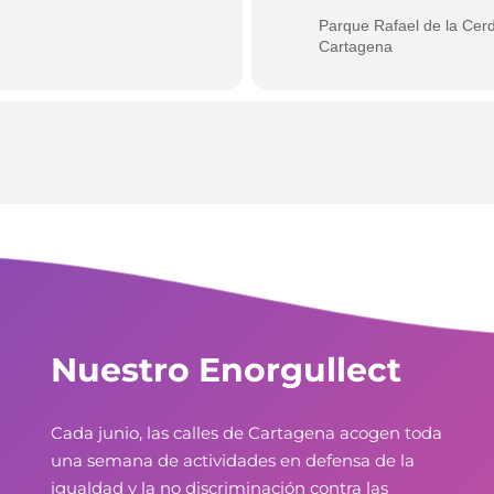
Parque Rafael de la Cerd
Cartagena
Nuestro Enorgullect
Cada junio, las calles de Cartagena acogen toda
una semana de actividades en defensa de la
igualdad y la no discriminación contra las