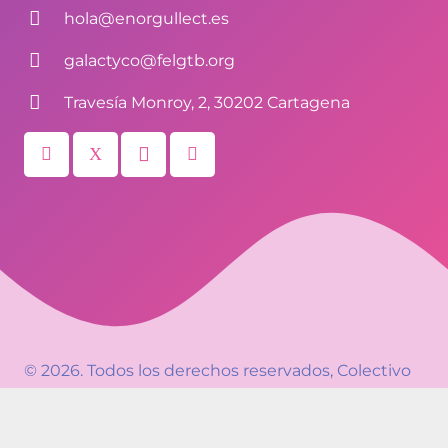
hola@enorgullect.es
galactyco@felgtb.org
Travesía Monroy, 2, 30202 Cartagena
© 2026. Todos los derechos reservados,
Colectivo
Galactyco
– EnorgulleCT. Diseño y mantenimiento
EnLaNube Comunicación
.