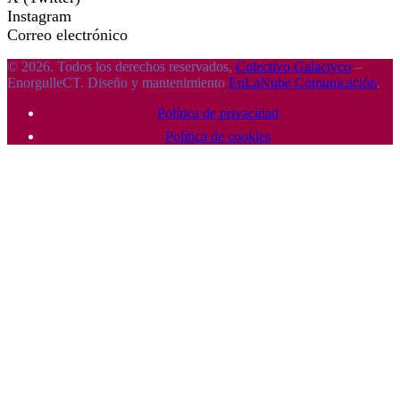
Instagram
Correo electrónico
© 2026. Todos los derechos reservados,
Colectivo Galactyco
–
EnorgulleCT. Diseño y mantenimiento
EnLaNube Comunicación
.
Política de privacidad
Política de cookies