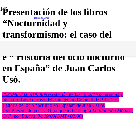
Presentación de los libros
del 16 al 28 de junio
Programa 2026
“Nocturnidad y
transformismo: el caso del
cartagenero Egmond de Bries”
e “ Historia del ocio nocturno
en España” de Juan Carlos
Usó.
2025
Mar
24
Jun
19:00
Presentación de los libros “Nocturnidad y
transformismo: el caso del cartagenero Egmond de Bries” e “
Historia del ocio nocturno en España” de Juan Carlos
Usó.
Presentado por La Ogra que todo lo logra.
La Montaña Mágica
,
C/ Pintor Balaca, 34.
19:00
(GMT+02:00)