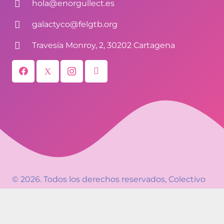
hola@enorgullect.es
galactyco@felgtb.org
Travesía Monroy, 2, 30202 Cartagena
© 2026. Todos los derechos reservados,
Colectivo
Galactyco
– EnorgulleCT. Diseño y mantenimiento
EnLaNube Comunicación
.