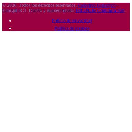
© 2026. Todos los derechos reservados,
Colectivo Galactyco
–
EnorgulleCT. Diseño y mantenimiento
EnLaNube Comunicación
.
Política de privacidad
Política de cookies