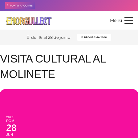
PUNTO ARCOÍRIS
Menú
del 16 al 28 de junio
PROGRAMA 2026
VISITA CULTURAL AL
MOLINETE
2026
DOM
28
JUN