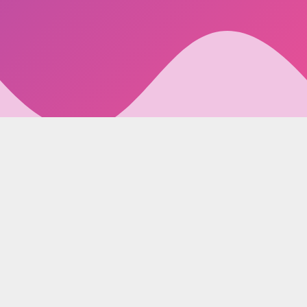
© 2026. Todos los derechos reservados,
Colectivo
Galactyco
– EnorgulleCT. Diseño y mantenimiento
EnLaNube Comunicación
.
Política de privacidad
Política de cookies