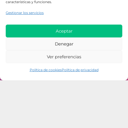
características y funciones.
hola@enorgullect.es
Gestionar los servicios
galactyco@felgtb.org
Aceptar
Travesía Monroy, 2, 30202 Cartagena
Denegar
Ver preferencias
Política de cookies
Política de privacidad