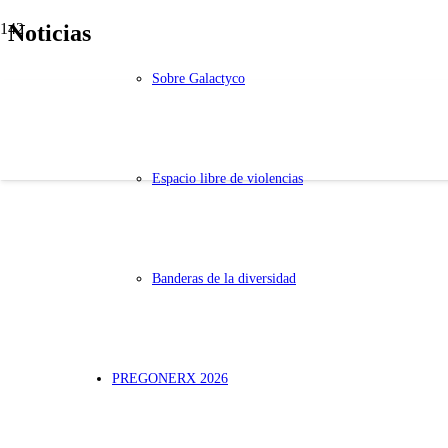
Noticias
hola@enorgullect.es
del 16 al 28 de junio
Sobre Galactyco
Espacio libre de violencias
Banderas de la diversidad
PREGONERX 2026