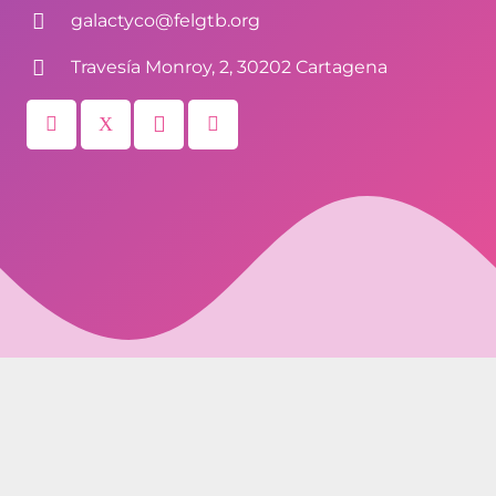
galactyco@felgtb.org
Travesía Monroy, 2, 30202 Cartagena
© 2026. Todos los derechos reservados,
Colectivo
Galactyco
– EnorgulleCT. Diseño y mantenimiento
EnLaNube Comunicación
.