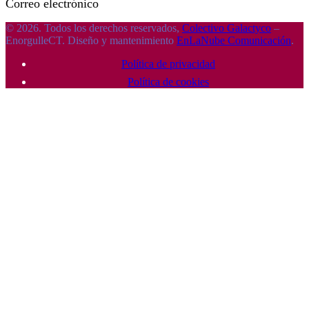
Correo electrónico
© 2026. Todos los derechos reservados,
Colectivo Galactyco
–
EnorgulleCT. Diseño y mantenimiento
EnLaNube Comunicación
.
Política de privacidad
Política de cookies