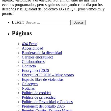
orgullo, visibilidad y diversidad. Por el momento no hay más
eventos programados, pero seguimos trabajando cada día por los
derechos y la igualdad del colectivo LGTBIQ+. ¡Nos vemos muy
pronto!
Buscar:
Páginas
404 Error
Accesibilidad
Banderas de la diversidad
Carteles enorgullect
Colaboradores
Contacto
Enorgullect 2026
EnorgulleCT 2026 – Muy pronto
Espacio libre de violencias
Galactyco
Noticias
Política de cookies
Política de privacidad
Política de Privacidad y Cookies
Pregonerx del orgullo 2026
Premios Cristina Esparza Martín