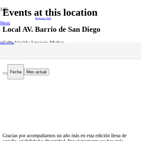
Events at this location
del 16 al 28 de junio
Programa 2026
Menú
Local AV. Barrio de San Diego
Calle Alcalde Amancio Muñoz
Punto arcoíris
Upcoming Events
Fecha
Mes actual
Gracias por acompañarnos un año más en esta edición llena de