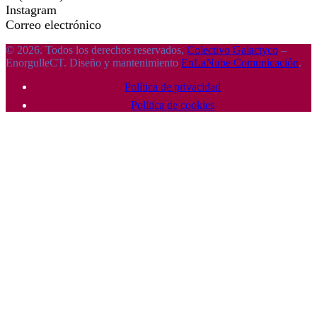
Instagram
Correo electrónico
© 2026. Todos los derechos reservados,
Colectivo Galactyco
–
EnorgulleCT. Diseño y mantenimiento
EnLaNube Comunicación
.
Política de privacidad
Política de cookies