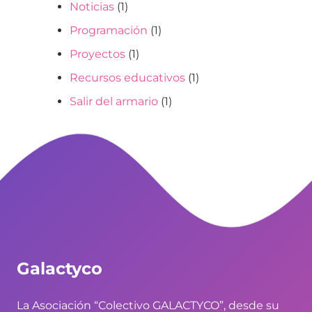
Noticias
(1)
Programación
(1)
Proyectos
(1)
Recursos educativos
(1)
Salir del armario
(1)
Galactyco
La Asociación “Colectivo GALACTYCO”, desde su